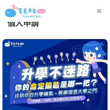
跳
至
主
個人申請
要
內
容