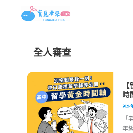
跳
至
主
要
內
全人審查
容
【
時
2026 
「
年級