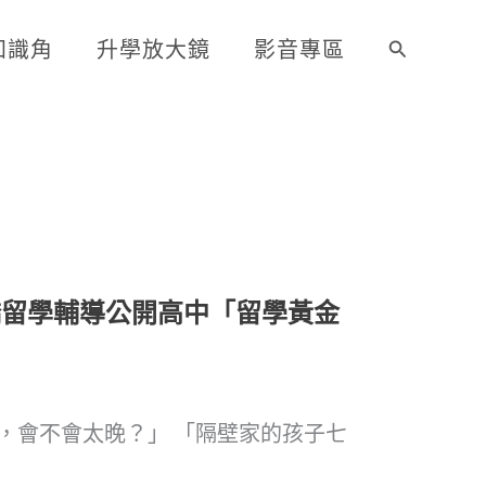
知識角
升學放大鏡
影音專區
搜
尋
橋留學輔導公開高中「留學黃金
，會不會太晚？」 「隔壁家的孩子七