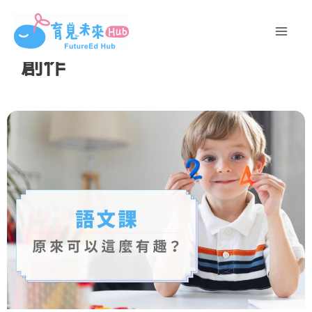
跳
至
主
創作
要
內
容