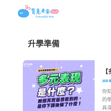
跳
至
主
要
內
升學準備
容
【
2025 
你
的
具