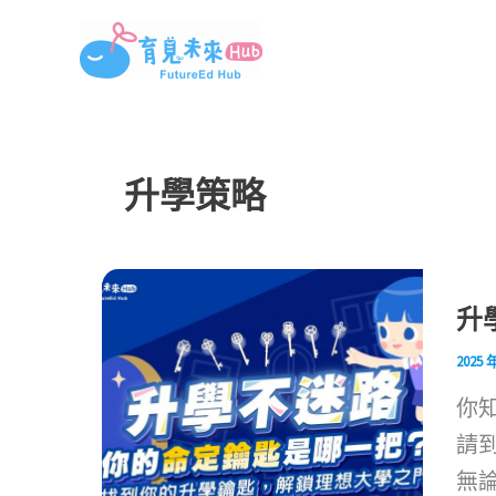
跳
至
主
要
內
升學策略
容
升
2025 
你
請
無