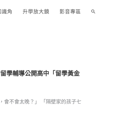
知識角
升學放大鏡
影音專區
搜
尋
橋留學輔導公開高中「留學黃金
，會不會太晚？」 「隔壁家的孩子七