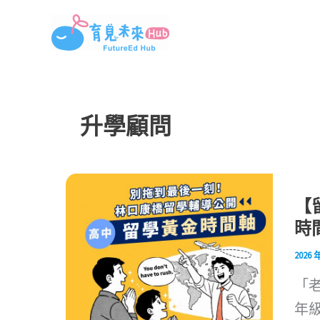
跳
至
主
要
內
升學顧問
容
【
時
2026 
「
年級