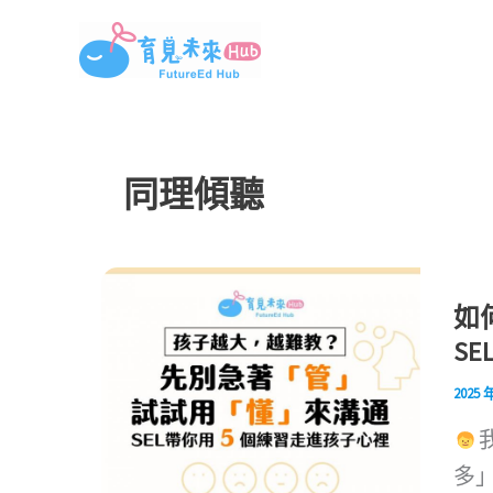
跳
至
主
要
內
同理傾聽
容
如
S
2025 
多」