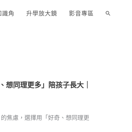
知識角
升學放大鏡
影音專區
搜
尋
、想同理更多」陪孩子長大｜
」的焦慮，選擇用「好奇、想同理更