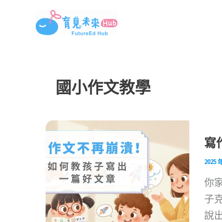
跳
至
主
要
內
國小作文教學
容
寫
2025 
你
子
說