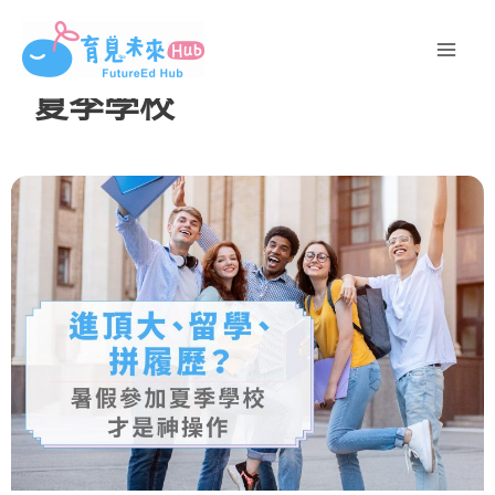
跳
至
主
夏季學校
要
內
容