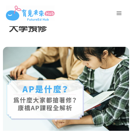
跳
至
主
大學預修
要
內
容