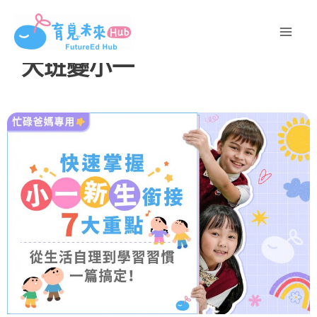
跳
至
主
大班變小一
要
內
容