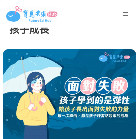
跳
至
主
孩子成長
要
內
容