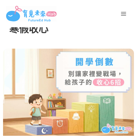
跳
至
主
寒假收心
要
內
容