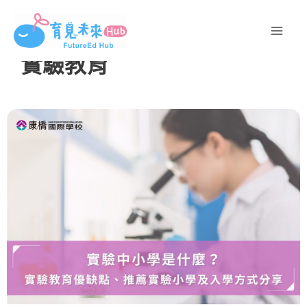
跳
至
主
實驗教育
要
內
容