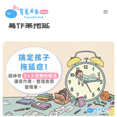
跳
至
主
寫作業拖延
要
內
容