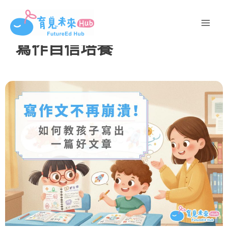
跳
至
主
寫作自信培養
要
內
容