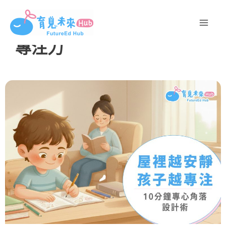
跳
至
主
專注力
要
內
容