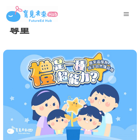
跳
至
主
尊重
要
內
容