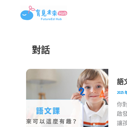
跳
至
主
要
內
對話
容
語
2025 
你
啟
讓