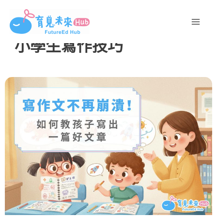
跳
至
主
小學生寫作技巧
要
內
容