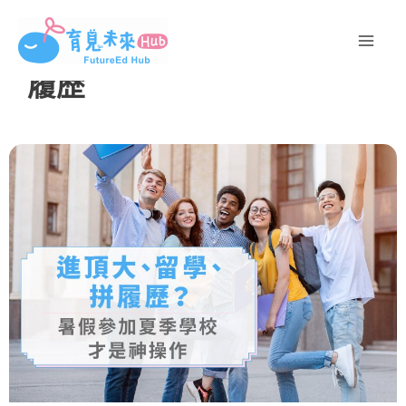
跳
至
主
履歷
要
內
容