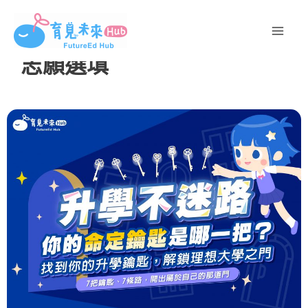
跳
至
主
志願選填
要
內
容