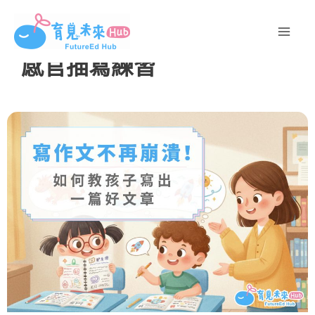
跳
至
主
感官描寫練習
要
內
容