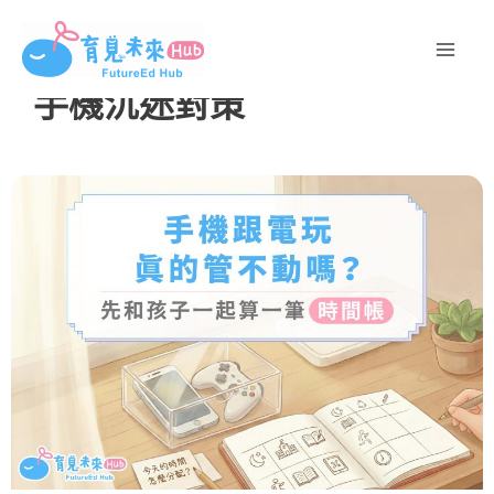
跳
至
主
手機沉迷對策
要
內
容