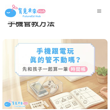
跳
至
主
手機管教方法
要
內
容