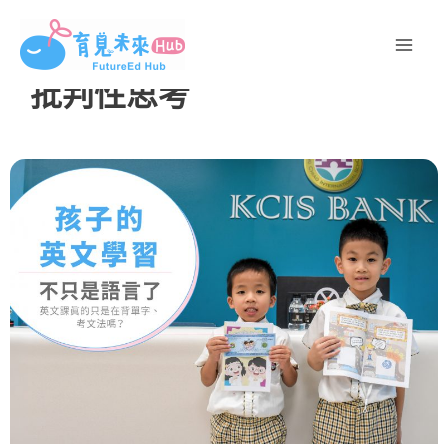
跳
至
主
批判性思考
要
內
容