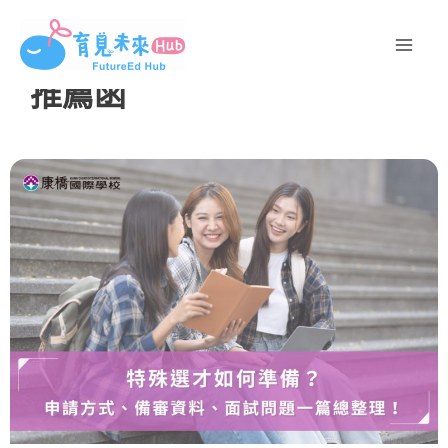
跳
至
主
推薦函
要
內
容