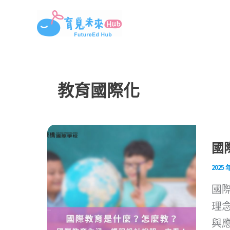
跳
至
主
要
內
教育國際化
容
國
2025 
國
理
與