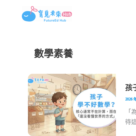
跳
至
主
要
內
數學素養
容
孩
2026 
「
待這