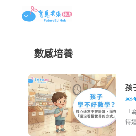
跳
至
主
要
內
數感培養
容
孩
2026 
「
待這