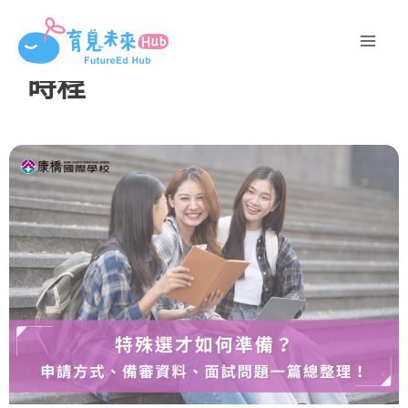
跳
至
主
時程
要
內
容