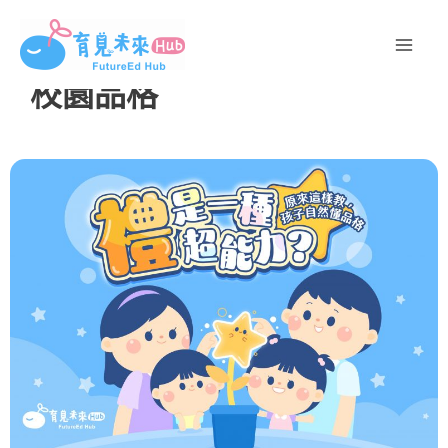
跳
至
主
校園品格
要
內
容