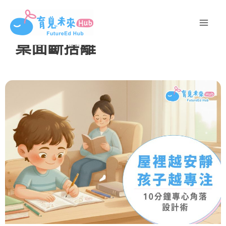
跳
至
主
桌面斷捨離
要
內
容