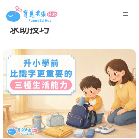
跳
至
主
求助技巧
要
內
容