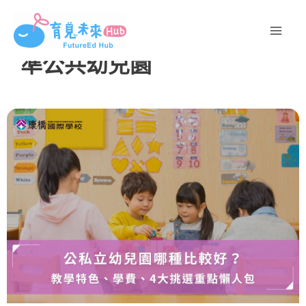
跳
至
主
準公共幼兒園
要
內
容