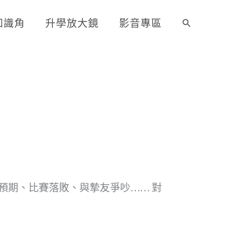
知識角
升學放大鏡
影音專區
搜
尋
預期、比賽落敗、與摯友爭吵…… 對