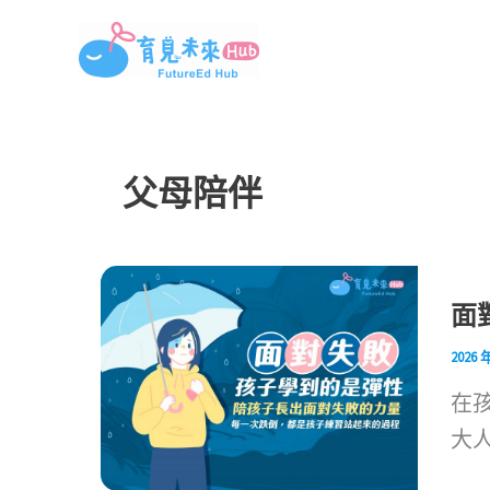
跳
至
主
要
內
父母陪伴
容
面
2026 
在
大人