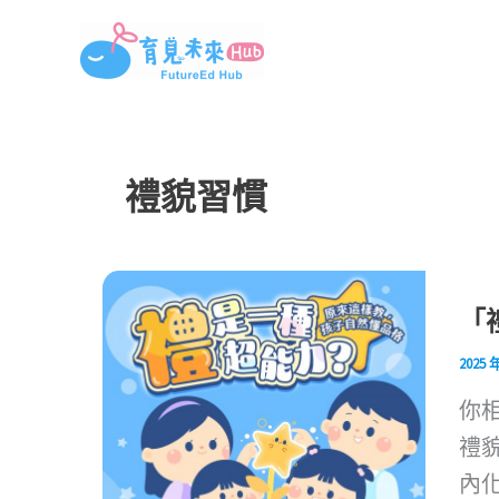
跳
至
主
要
內
禮貌習慣
容
「
2025 
你
禮
內