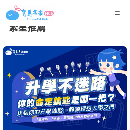
跳
至
主
繁星推薦
要
內
容