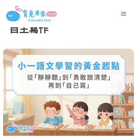
跳
至
主
自主寫作
要
內
容