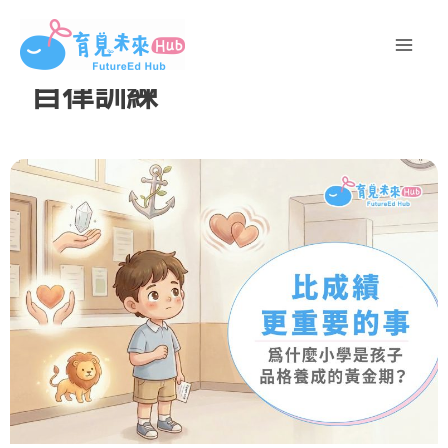
跳
至
主
自律訓練
要
內
容