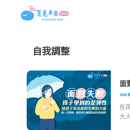
跳
至
主
要
內
自我調整
容
面
2026 
在
大人