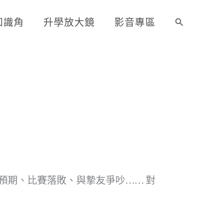
知識角
升學放大鏡
影音專區
搜
尋
預期、比賽落敗、與摯友爭吵…… 對