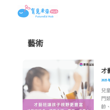
跳
至
主
要
內
藝術
容
才
2025 
兒
門
齡