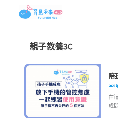
跳
至
主
要
內
親子教養3C
容
陪
2025 
在
成問