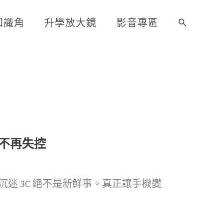
知識角
升學放大鏡
影音專區
搜
尋
不再失控
迷 3C 絕不是新鮮事。真正讓手機變