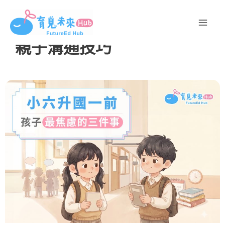
跳
至
主
親子溝通技巧
要
內
容