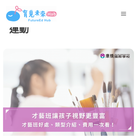
跳
至
主
運動
要
內
容