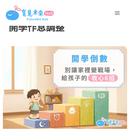
跳
至
主
開學作息調整
要
內
容