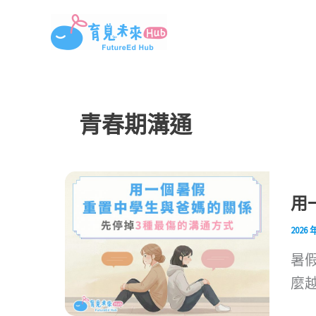
跳
至
主
要
內
青春期溝通
容
用
2026 
暑
麼越