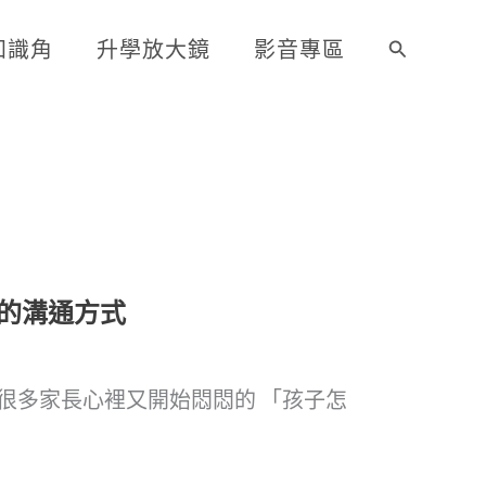
知識角
升學放大鏡
影音專區
搜
尋
的溝通方式
很多家長心裡又開始悶悶的 「孩子怎