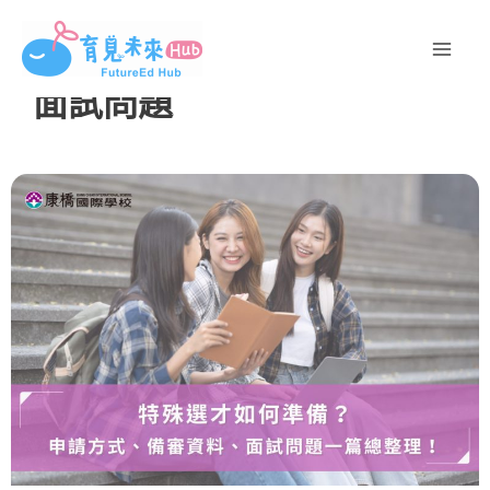
跳
至
主
面試問題
要
內
容