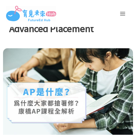
跳
至
主
Advanced Placement
要
內
容