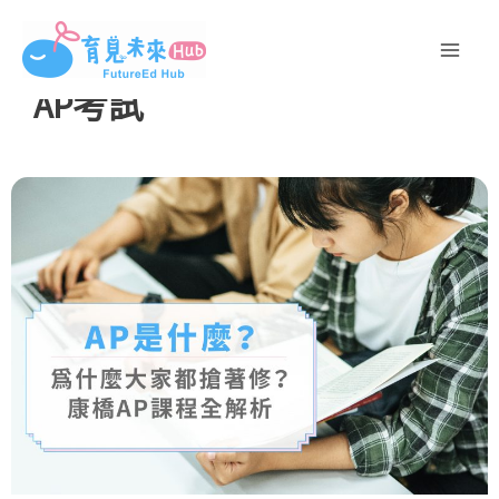
跳
至
主
AP考試
要
內
容